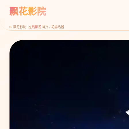
飘花影院
🌸 飘花影院 ·
在线影视
首页 / 花瓣热播