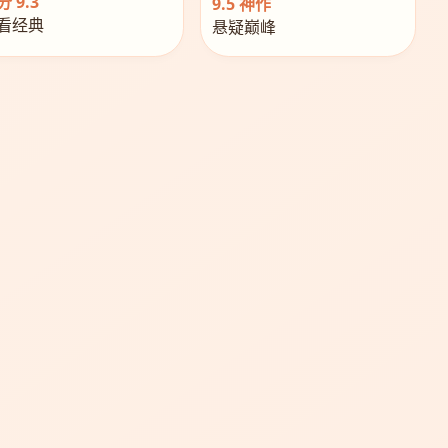
 9.3
9.5 神作
看经典
悬疑巅峰