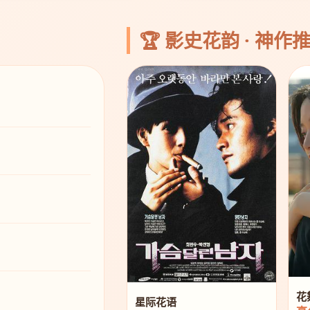
🏆 影史花韵 · 神作
花
星际花语