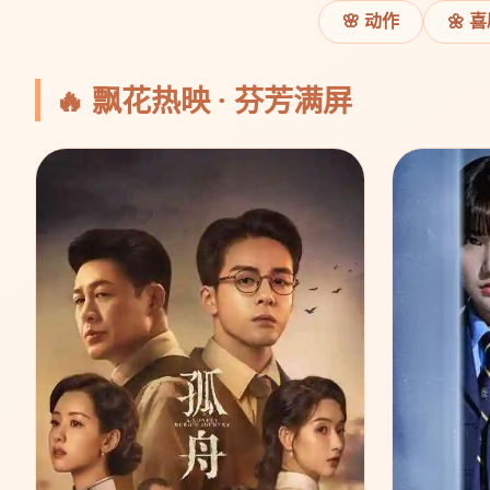
🌸 动作
🌼 
🔥 飘花热映 · 芬芳满屏