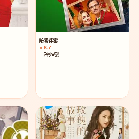
暗香迷案
⭐ 8.7
口碑炸裂