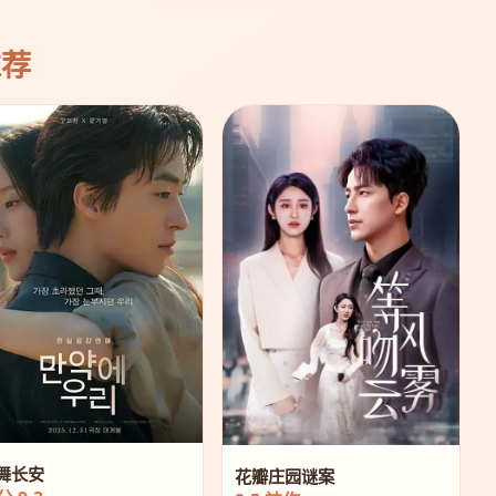
推荐
舞长安
花瓣庄园谜案