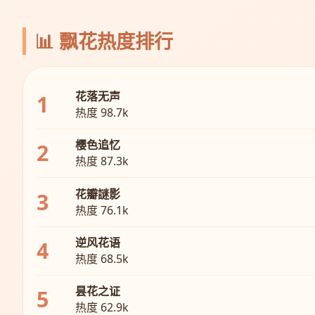
📊 飘花热度排行
花落无声
1
热度 98.7k
樱色追忆
2
热度 87.3k
花瓣謎影
3
热度 76.1k
逆风花语
4
热度 68.5k
昙花之证
5
热度 62.9k