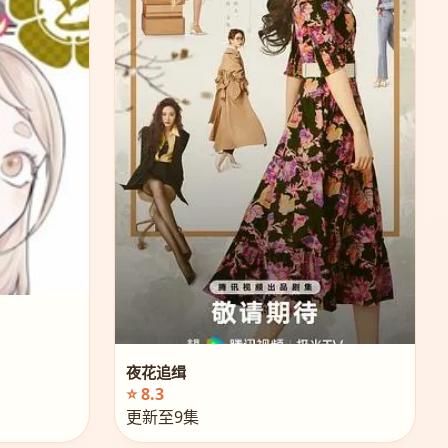
夜花追缉
⭐ 8.3
更新至9集