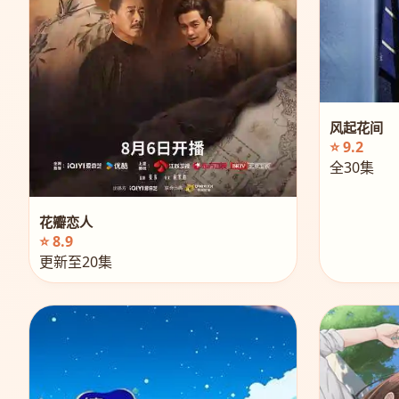
风起花间
⭐ 9.2
全30集
花瓣恋人
⭐ 8.9
更新至20集