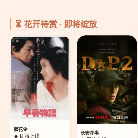
⏳ 花开待赏 · 即将绽放
飘花令
长安花事
🔥 即将上线