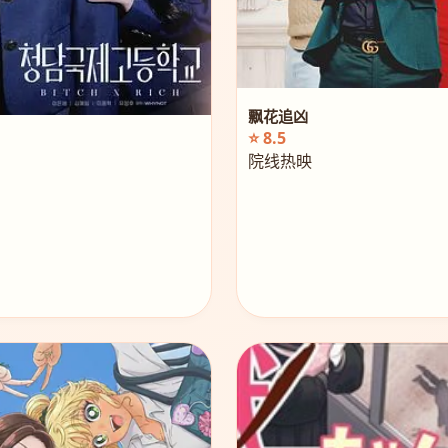
飘花追凶
⭐ 8.5
院线热映