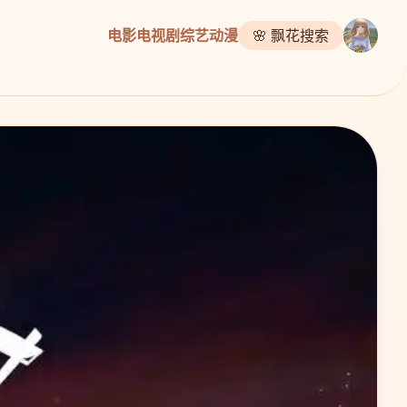
电影
电视剧
综艺
动漫
🌸 飘花搜索