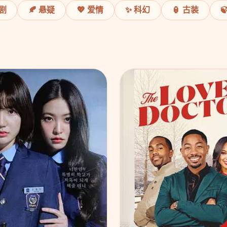
喜剧
🍂 悬疑
💖 爱情
✨ 科幻
🏮 古装
