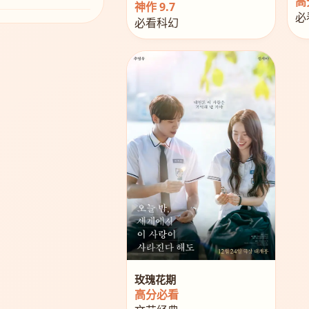
高分
神作 9.7
必
必看科幻
玫瑰花期
高分必看