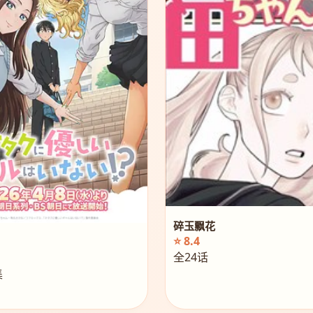
碎玉飘花
⭐ 8.4
全24话
集