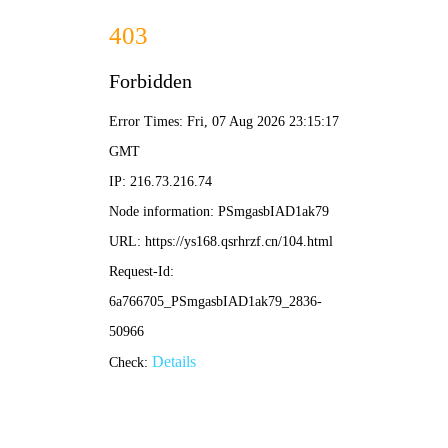
飘花影院
电影
电视剧
综艺
动漫
🌸 飘花搜索
🌸 飘花影院 ·
在线影视
首页 / 花瓣热播
❮
❯
🌸 动作
🌼 喜剧
🍂 悬疑
💖 爱情
✨ 科幻
🏮 古装
🍃 奇幻
🔥 冒险
🔥 飘花热映 · 芬芳满屏